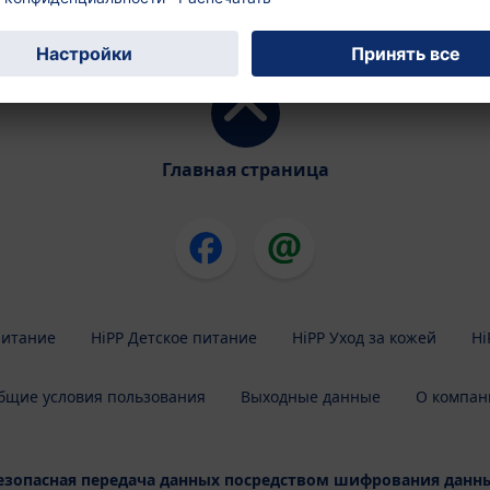
Главная страница
питание
HiPP Детское питание
HiPP Уход за кожей
Hi
бщие условия пользования
Выходные данные
О компан
езопасная передача данных посредством шифрования данн