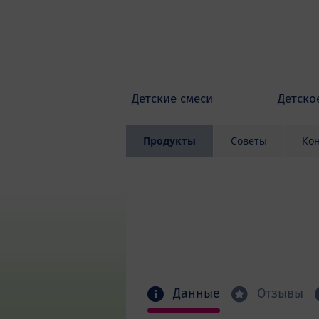
Skip to main content
Детские смеси
Детско
Продукты
Советы
Кон
Данные
Отзывы