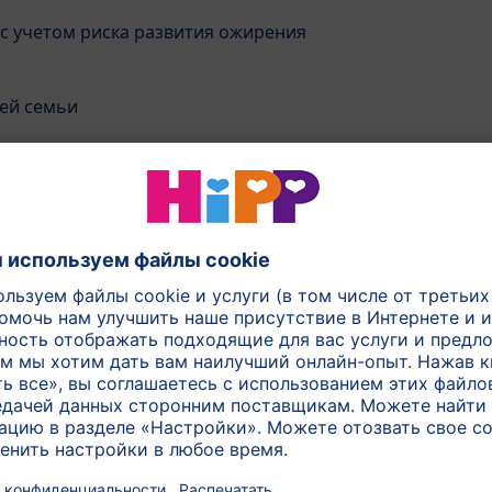
 с учетом риска развития ожирения
сей семьи
заторов
и
ней жизни
 парабенов
500 мл