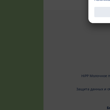
HiPP Молочное 
Защита данных и о
Б