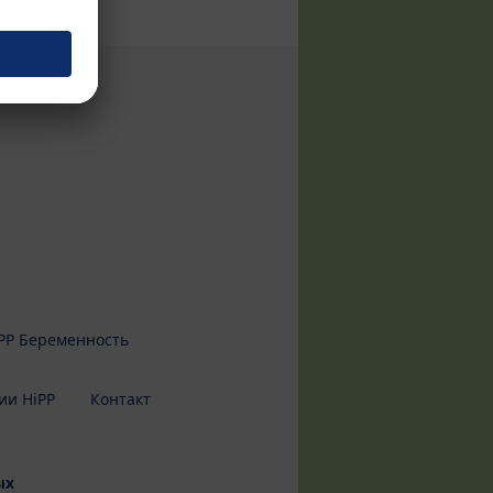
PP Беременность
ии HiPP
Контакт
ых