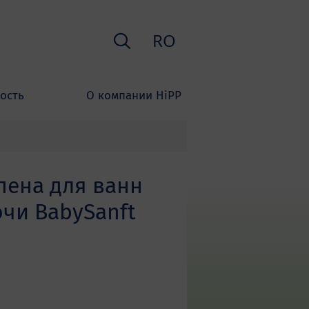
Поиск
RO
ость
О компании HiPP
пена для ванн
чи BabySanft