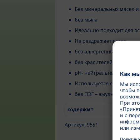
Без минеральных масел и
без мыла
Идеально подходит для в
Не раздражает глаза
без аллергенных аромати
без красителей
pH- нейтральный для кож
Используется с первых д
без ПЭГ – эмульгаторов и
содержит
Артикул: 9551