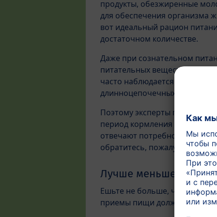
продукты, обезжиренные моло
для обеспечения организма ж
вот идеальный рацион питани
достаточном количестве.
Даже при сознательном пита
питательных веществах не мо
часто наблюдается нехватка и
длинноцепочечных жирных док
Поэтому эксперты по вопроса
период кормления грудью пр
отвечают потребностям бере
обратитесь, пожалуйста, к сво
Лучше меньше, но чащ
Ешьте не больше, чем обычно,
приемы пищи должны быть пр