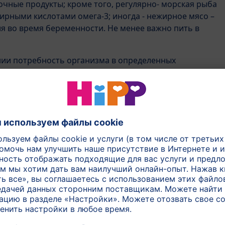
чные продукты; кроме того, регулярно- морская рыба
ирными кислотами омега-3; иногда - нежирное мясо –
я во время беременности. Не менее важно пить в
нии потребность организма в определенных
жет быть удовлетворена полностью. Так, у беременных
менно фолиевой кислоты и йода, а также
озагексаеновых кислот (омега-3).
м питания рекомендуют во время беременности и в
инимать добавки к питанию, которые полностью
менных и кормящих матерей. По этому вопросу
ему гинекологу.
е
 а лучше. Вы можете есть все, что Вам хочется, но
авильно распределены на протяжении дня: