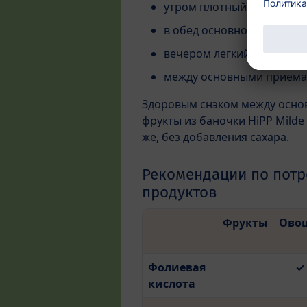
утром плотный завтрак
в обед основной прием п
вечером легкий ужин
между основными приемам
Здоровым снэком между осно
фрукты из баночки HiPP Milde
же, без добавления сахара.
Рекомендации по пот
продуктов
Фрукты
Ово
Фолиевая
✓
кислота