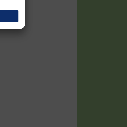
стительные
жиры