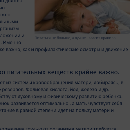
он должен
ью
олжен
ельными
организм
оложении и
Питаться не больше, а лучше - гласит правило
». Именно
 же важно, как и профилактические осмотры и движение
во питательных веществ крайне важно.
рет из системы кровообращения матери, добираясь, в
 резервов. Фолиевая кислота, йод, железо и др.
ствуют духовному и физическому развитию ребенка.
енок развивается оптимально , а мать чувствует себя
тание в равной степени идет на пользу матери и
 кормления грудью от организма матери требуется