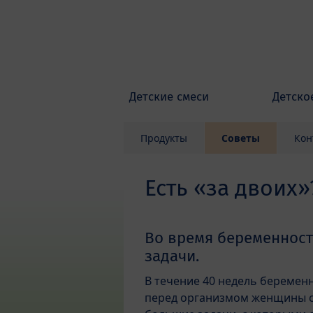
Skip to main content
Детские смеси
Детско
Продукты
Советы
Кон
Есть «за двоих»
Во время беременност
задачи.
В течение 40 недель беремен
перед организмом женщины с