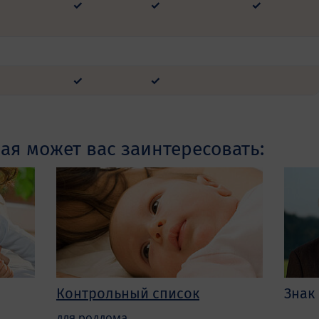
✓
✓
✓
✓
✓
я может вас заинтересовать:
Контрольный список
Знак
для роддома