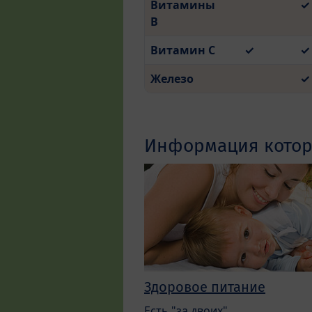
Витамины
✓
В
Витамин C
✓
✓
Железо
✓
Информация котора
Здоровое питание
Есть "за двоих"