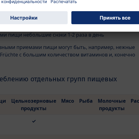
ищи
и пищи небольшие снэки 1-2 раза в день
вными приемами пищи могут быть, например, нежные
 Früchte с большим количеством витаминов и, конечно
реблению отдельных групп пищевых
щи
Цельнозерновые
Мясо
Рыба
Молочные
Ра
продукты
продукты
✓