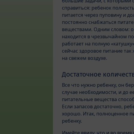
большие задачи, с которыми 
справиться: ребенок полност
питается через пуповину и д
постоянно снабжаться питат
веществами. Одним словом: 
находится в чрезвычайном п
работает на полную «катушку
сейчас здоровое питание так
на свежем воздухе.
Достаточное количест
Все что нужно ребенку, он бе
случае необходимости, и до ее
питательные вещества способ
Если запасов достаточно, реб
хорошо. Итак, полноценное пи
ребенку.
Имейте ввиду, что и во время