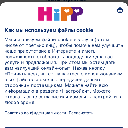
HiPP Молочное питание
HiPP Детское питание
HiPP Уход за кожей
HiPP Беременность
Защита данных и общие условия пользования
Выходные данные
О компании HiPP
Контакт
Безопасная передача данных посредством
шифрования данных