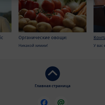
ic
Органические овощи:
Конт
Никакой химии!
У вас
Главная страница