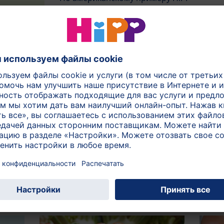
начинает производство продуктов
детского питания промышленным
способом...
Первопроходец в области
органического земледелия
Выращивание овощей и фруктов на
природных землях и без применения
химии...
я может вас заинтересовать: