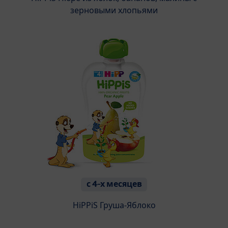
зерновыми хлопьями
с 4-х месяцев
HiPPiS Груша-Яблоко