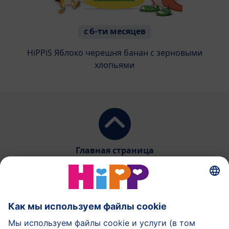
с 6-ти месяцев
HiPPiS Яблоко черешня банан с зерновыми
хлопьями
Главная страница
HiPP Молочное питание
HiPP Детское питание