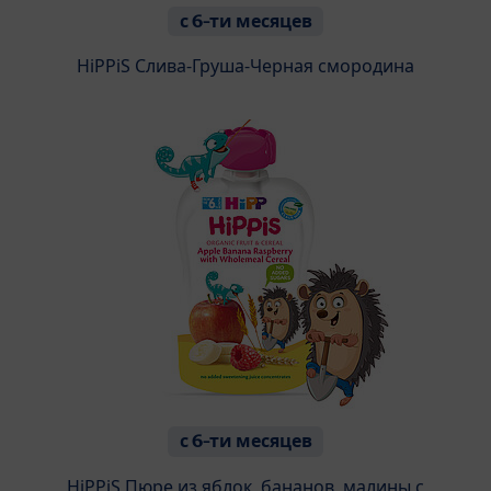
с 6-ти месяцев
HiPPiS Слива-Груша-Черная смородина
с 6-ти месяцев
HiPPiS Пюре из яблок, бананов, малины с