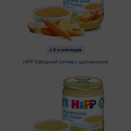
с 4-х месяцев
HiPP Oвощной супчик с цыпленоком