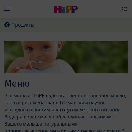
Skip to main content
RO
Menü
Продукты
Меню
Все меню от HiPP содержат ценное рапсовое масло,
как это рекомендовано Германским научно-
исследовательским институтом детского питания.
Ведь рапсовое масло обеспечивает организм
Вашего малыша натуральными
полиненасыщенными жирными кислотами омега-3,