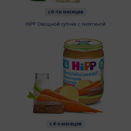
с 6-ти месяцев
HiPP Oвощной супчик с телятиной
с 4-х месяцев