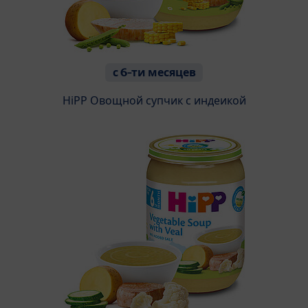
с 6-ти месяцев
HiPP Oвощной супчик с индеикой