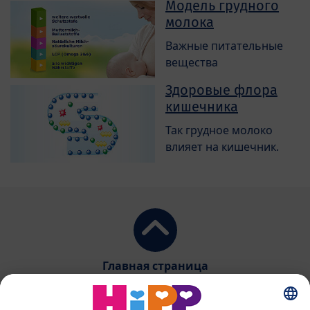
Модель грудного
молока
Важные питательные
вещества
Здоровые флора
кишечника
Так грудное молоко
влияет на кишечник.
Главная страница