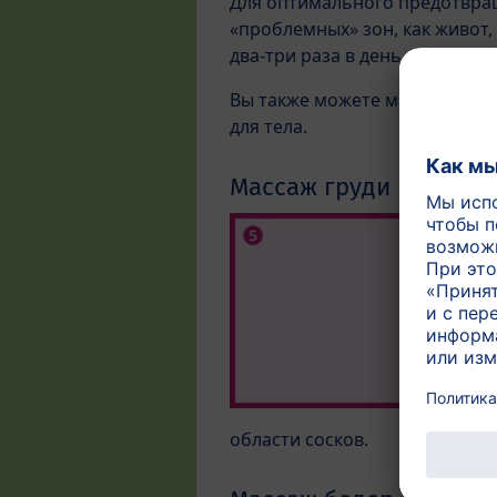
Для оптимального предотвращ
«проблемных» зон, как живот,
два-три раза в день.
Вы также можете массировать
для тела.
Массаж груди
области сосков.