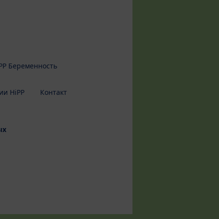
PP Беременность
ии HiPP
Контакт
ых