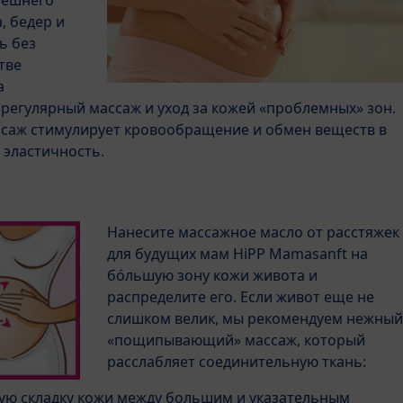
нешнего
, бедер и
ь без
тве
а
регулярный массаж и уход за кожей «проблемных» зон.
ссаж стимулирует кровообращение и обмен веществ в
 эластичность.
Нанесите массажное масло от расстяжек
для будущих мам HiPP Mamasanft на
бóльшую зону кожи живота и
распределите его. Если живот еще не
слишком велик, мы рекомендуем нежный
«пощипывающий» массаж, который
расслабляет соединительную ткань:
ю складку кожи между большим и указательным