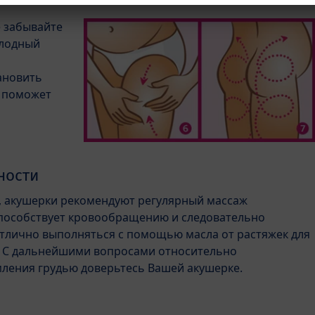
е забывайте
олодный
ановить
в поможет
ности
, акушерки рекомендуют регулярный массаж
способствует кровообращению и следовательно
отлично выполняться с помощью масла от растяжек для
. С дальнейшими вопросами относительно
ления грудью доверьтесь Вашей акушерке.