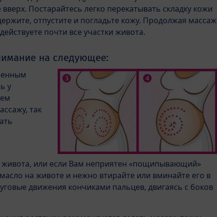
 вверх. Постарайтесь легко перекатывать складку кожи
ержите, отпустите и погладьте кожу. Продолжая массаж
ействуете почти все участки живота.
нимание на следующее:
менным
ь у
чем
ссажу, так
ать
 живота, или если Вам неприятен «пощипывающий»
масло на животе и нежно втирайте или вминайте его в
руговые движения кончиками пальцев, двигаясь с боков