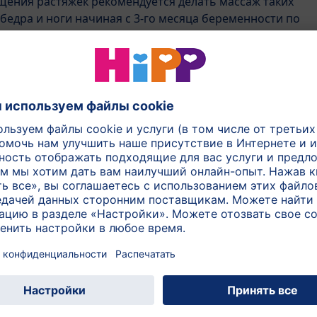
ения растяжек рекомендуется делать массаж таких
 бедра и ноги начиная с 3-го месяца беременности по
 живот сухой махровой перчаткой или мягкой щеткой
Во время беременности кожа на груди
тоже должна сильно растягиваться . Для
целенаправленного ухода за ней
ежедневно наносите немного масла от
растяжек для будущих мам HiPP
Mamasanft и распределяйте его по
спирали круговыми движениями от зоны
декольте к центру груди, не касаясь