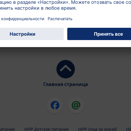
Популярные рубрики:
Уход за кожей
Прибавка в весе
Есть за двоих?
Главная страница
питание
HiPP Детское питание
HiPP Уход за кожей
Hi