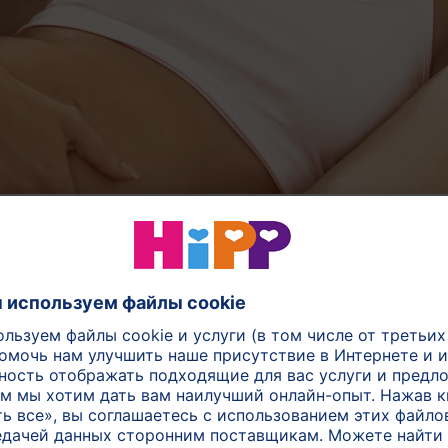
Здоровое питание
Контрольный список
Есть "за двоих"
для роддома