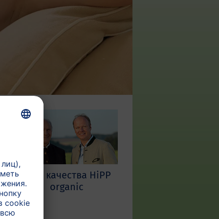
Знак качества HiPP
organic