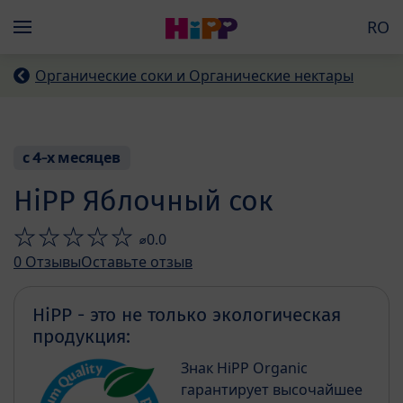
Skip to main content
RO
Menü
Органические соки и Органические нектары
с 4-х месяцев
HiPP Яблочный сок
⌀0.0
0
Отзывы
Оставьте отзыв
HiPP - это не только экологическая
продукция:
Знак HiPP Organic
гарантирует высочайшее