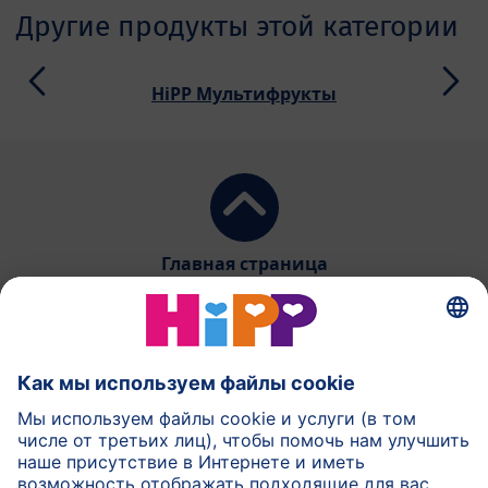
Другие продукты этой категории
HiPP Мультифрукты
Главная страница
HiPP Молочное питание
HiPP Детское питание
HiPP Уход за кожей
HiPP Беременность