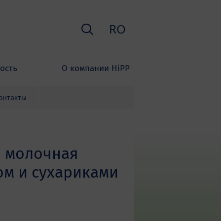
Поиск
RO
ость
О компании HiPP
онтакты
я молочная
ом и сухариками