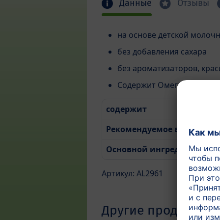
Данные
Отзывы
на основе детской молоч
без добавления сахара
без ароматизаторов, крас
Содержит Омега-3 жирны
содержит
Рекомендуемое время кор
Основной ингредиент
Артикул: AL2961
Другие продукты э