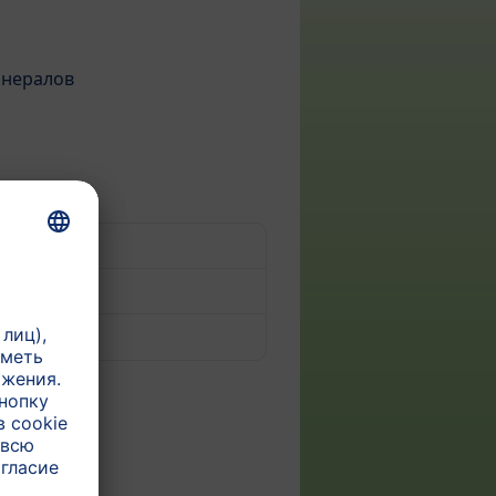
инералов
g
ером
ан, Молоко