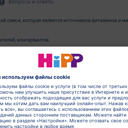
Вопросы и ответы
ной смеси, которая является источником витаминов и м
ителей, консервантов
е кислоты Дополнительную информацию смо
250 
мления
Веч
Бан
той категории