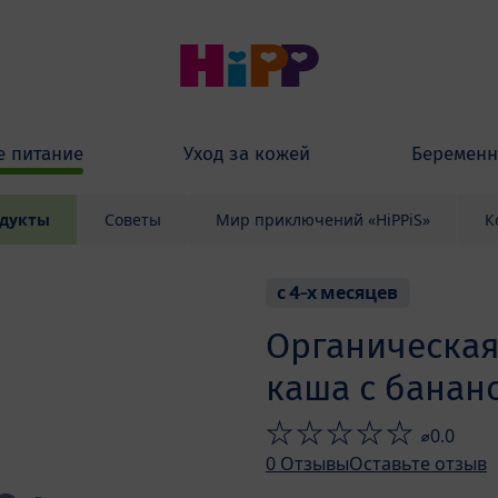
е питание
Уход за кожей
Беременн
дукты
Советы
Мир приключений «HiPPiS»
К
с 4-х месяцев
Органическа
каша с банан
⌀0.0
0
Отзывы
Оставьте отзыв