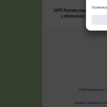
HiPP Рисово-пшеничная 
с яблоками Good Nigh
HiPP Молочное 
Защита данных и о