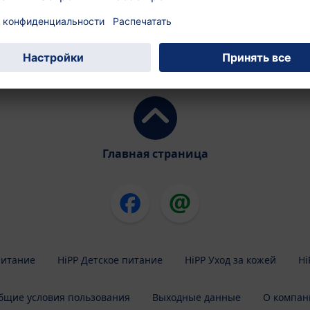
каша
Органическая молочная каша
t
с печеньем
Главная страница
питание
HiPP Детское питание
HiPP Уход за кожей
Hi
бщие условия пользования
Выходные данные
О компан