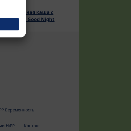
HiPP Овсяная каша с
яблоками Good Night
PP Беременность
ии HiPP
Контакт