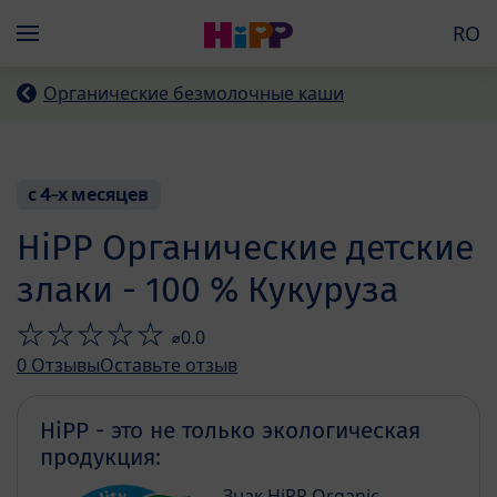
Skip to main content
RO
Menü
Органические безмолочные каши
с 4-х месяцев
HiPP Органические детские
злаки - 100 % Кукуруза
⌀0.0
0
Отзывы
Оставьте отзыв
HiPP - это не только экологическая
продукция:
Знак HiPP Organic