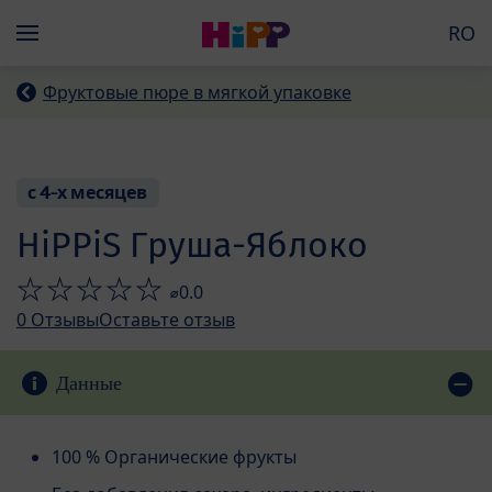
Skip to main content
RO
Menü
Фруктовые пюре в мягкой упаковке
с 4-х месяцев
HiPPiS Груша-Яблоко
⌀0.0
0
Отзывы
Оставьте отзыв
Данные
100 % Органические фрукты