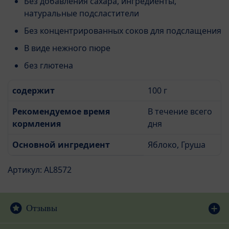
Без добавления сахара, ингредиенты,
натуральные подсластители
Без концентрированных соков для подслащения
В виде нежного пюре
без глютена
содержит
100 г
Рекомендуемое время
В течение всего
кормления
дня
Основной ингредиент
Яблоко, Груша
Артикул: AL8572
Отзывы