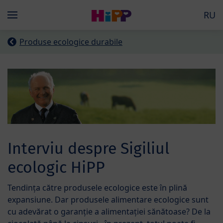
Skip to main content
RU
Menü
Produse ecologice durabile
Interviu despre Sigiliul
ecologic HiPP
Tendința către produsele ecologice este în plină
expansiune. Dar produsele alimentare ecologice sunt
cu adevărat o garanție a alimentației sănătoase? De la