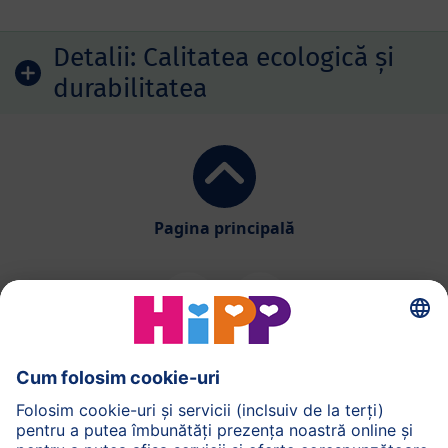
Detalii:
Calitatea ecologică și
durabilitatea
Pagina principală
HiPP Alimentatia
HiPP Produse pentru copii
HiPP Ingrijirea pielii
HiPP Sarcina