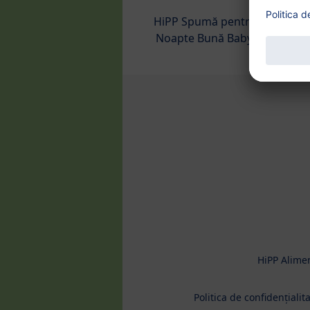
HiPP Spumă pentru baie
Noapte Bună BabySanft
HiPP Alime
Politica de confidențialit