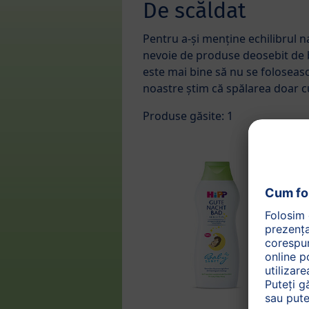
De scăldat
Pentru a-și menține echilibrul 
nevoie de produse deosebit de b
este mai bine să nu se foloseasc
noastre știm că spălarea doar c
Produse găsite: 1