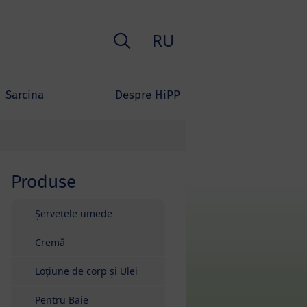
Căutare
RU
Sarcina
Despre HiPP
Produse
Sari la lista de produse
Șervețele umede
Cremă
Loțiune de corp și Ulei
Pentru Baie