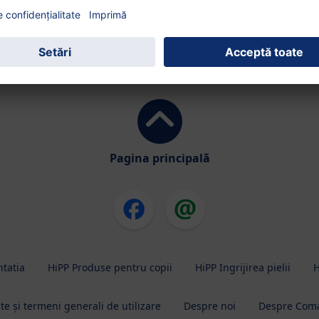
Pagina principală
ntatia
HiPP Produse pentru copii
HiPP Ingrijirea pielii
H
ate și termeni generali de utilizare
Despre noi
Despre Coma