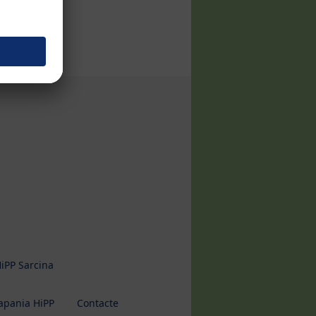
iPP Sarcina
pania HiPP
Contacte