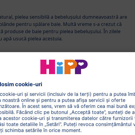
natural, pielea sensibilă a bebelușului dumneavoastră are
lânde pentru spălare baie. Multă vreme s-a crezut că
ă produse de baie pentru pielea bebelușului. În zilele
u apă usucă pielea acestuia.