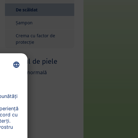
De scăldat
Șampon
Crema cu factor de
protecție
Tipul de piele
Piele normală