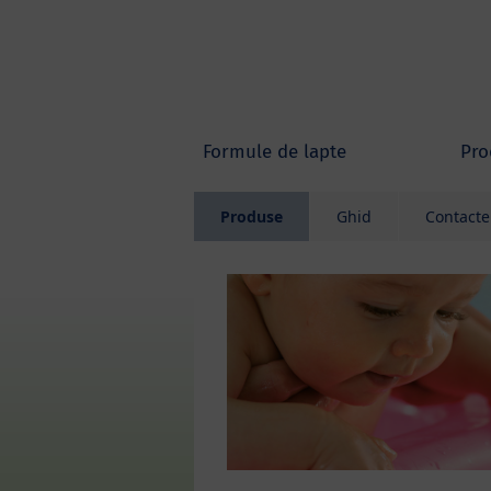
Skip to main content
Formule de lapte
Pro
Produse
Ghid
Contacte