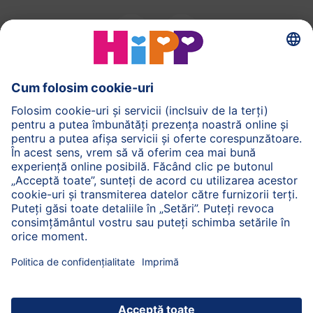
HiPP Alimentatia
HiPP Produse pentru copii
HiPP Ingrijirea pielii
HiPP Sarcina
Politica de confidențialitate și termeni generali de
utilizare
Despre noi
Despre Comapania HiPP
Contacte
Transmiterea datelor este securizată prin criptare