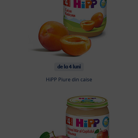
de la 4 luni
HiPP Piure din caise