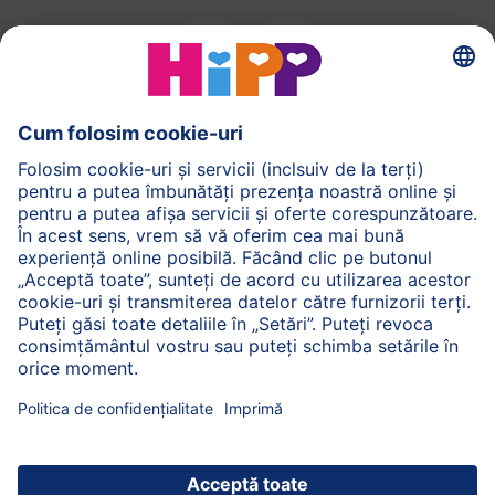
HiPP Alimentatia
HiPP Produse pentru copii
HiPP Ingrijirea pielii
HiPP Sarcina
Politica de confidențialitate și termeni generali de
utilizare
Despre noi
Despre Comapania HiPP
Contacte
Transmiterea datelor este securizată prin criptare