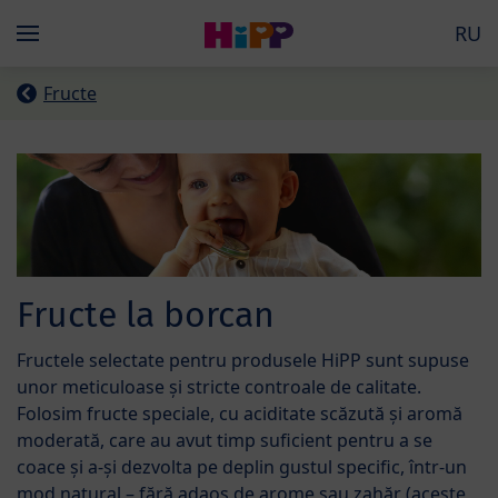
Skip to main content
RU
Menü
Fructe
Fructe la borcan
Fructele selectate pentru produsele HiPP sunt supuse
unor meticuloase și stricte controale de calitate.
Folosim fructe speciale, cu aciditate scăzută și aromă
moderată, care au avut timp suficient pentru a se
coace și a-și dezvolta pe deplin gustul specific, într-un
mod natural – fără adaos de arome sau zahăr (aceste