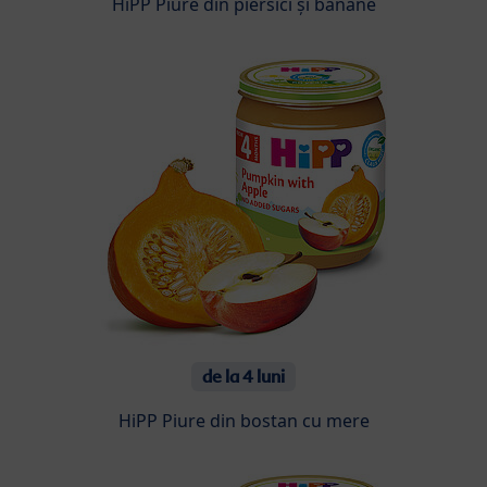
HiPP Piure din piersici și banane
de la 4 luni
HiPP Piure din bostan cu mere