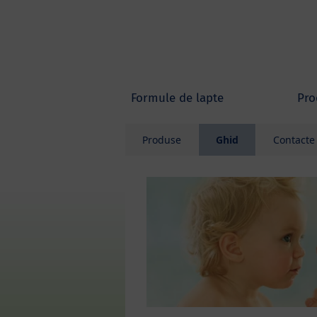
Skip to main content
Formule de lapte
Pro
Produse
Ghid
Contacte