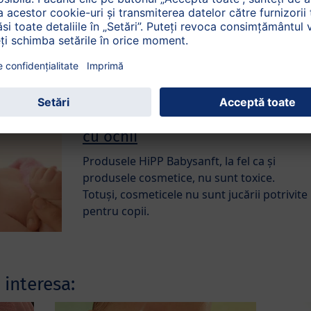
Pielea bebelușului este aproape de 5 ori
mai subțire decât cea a unui adult. În
același timp, stratul exterior al pielii are o
structură mai laxă și este mai puțin
rezistent ...
În caz de înghițire sau contact
cu ochii
Produsele HiPP Babysanft, la fel ca și
produsele cosmetice, nu sunt toxice.
Totuși, cosmeticele nu sunt jucării potrivite
pentru copii.
 interesa: