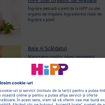
HiPP Ulei Organic de Migdale
Îngrijire delicată a pielii de la HiPP cu ulei
organic de migdale. Ingredientul clasic de
îngrijire a pielii!
Baia și Scăldatul
Majoritatea copiilor iubesc momentul
băiței și se află în elementul lor în apa caldă
și confortabilă …
Pielea bebelușului