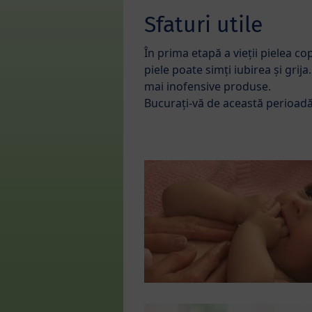
Sfaturi utile
În
prima etapă a vieții pielea co
piele poate simți iubirea și grija
mai inofensive produse.
Bucurați-vă de această perioadă