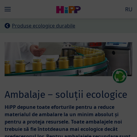
Skip to main content
RU
Menü
Produse ecologice durabile
Ambalaje – soluții ecologice
HiPP depune toate eforturile pentru a reduce
materialul de ambalare la un minim absolut și
pentru a proteja resursele. Toate ambalajele noi
trebuie să fie întotdeauna mai ecologice decât
predecesorul lor. Pentru ambalajele secundare sunt