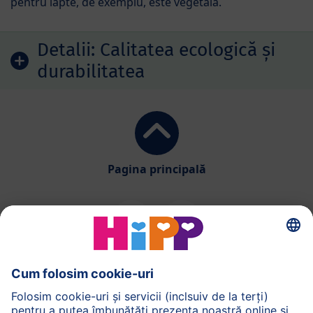
pentru lapte, de exemplu, este vegetală.
Detalii:
Calitatea ecologică și
durabilitatea
Pagina principală
HiPP Alimentatia
HiPP Produse pentru copii
HiPP Ingrijirea pielii
HiPP Sarcina