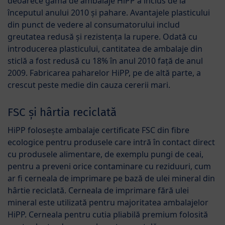
deoarece gama de ambalaje HiPP a inclus de la
începutul anului 2010 și pahare. Avantajele plasticului
din punct de vedere al consumatorului includ
greutatea redusă și rezistența la rupere. Odată cu
introducerea plasticului, cantitatea de ambalaje din
sticlă a fost redusă cu 18% în anul 2010 față de anul
2009. Fabricarea paharelor HiPP, pe de altă parte, a
crescut peste medie din cauza cererii mari.
FSC și hârtia reciclată
HiPP folosește ambalaje certificate FSC din fibre
ecologice pentru produsele care intră în contact direct
cu produsele alimentare, de exemplu pungi de ceai,
pentru a preveni orice contaminare cu reziduuri, cum
ar fi cerneala de imprimare pe bază de ulei mineral din
hârtie reciclată. Cerneala de imprimare fără ulei
mineral este utilizată pentru majoritatea ambalajelor
HiPP. Cerneala pentru cutia pliabilă premium folosită