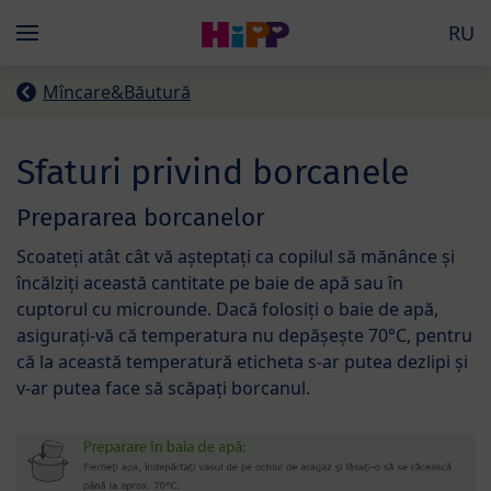
Skip to main content
RU
Menü
Mîncare&Băutură
Sfaturi privind borcanele
Prepararea borcanelor
Scoateți atât cât vă așteptați ca copilul să mănânce și
încălziți această cantitate pe baie de apă sau în
cuptorul cu microunde. Dacă folosiți o baie de apă,
asigurați-vă că temperatura nu depășește 70°C, pentru
că la această temperatură eticheta s-ar putea dezlipi și
v-ar putea face să scăpați borcanul.