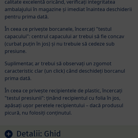
calitate excelentă oricând, verificați integritatea
ambalajului în magazine și imediat înaintea deschiderii
pentru prima dată.
În ceea ce privește borcanele, încercați "testul
capacului": centrul capacului ar trebui să fie concav
(curbat puțin în jos) și nu trebuie să cedeze sub
presiune.
Suplimentar, ar trebui să observați un zgomot
caracteristic clar (un click) când deschideți borcanul
prima dată.
În ceea ce privește recipientele de plastic, încercați
"testul presiunii": ținând recipientul cu folia în jos,
apăsați ușor peretele recipientului – dacă produsul
picură, nu folosiți conținutul.
Detalii:
Ghid