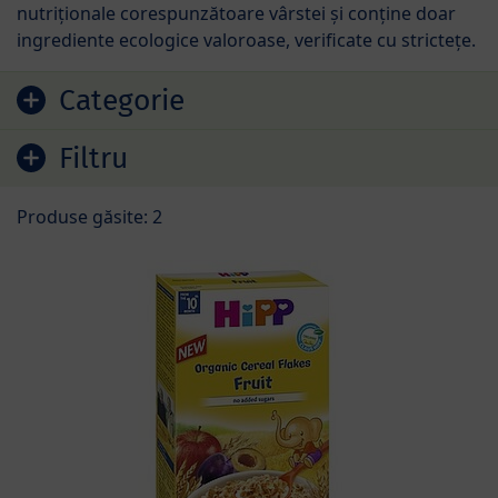
nutriţionale corespunzătoare vârstei şi conţine doar
ingrediente ecologice valoroase, verificate cu stricteţe.
Sari la lista de produse
Categorie
Filtru
Produse găsite: 2