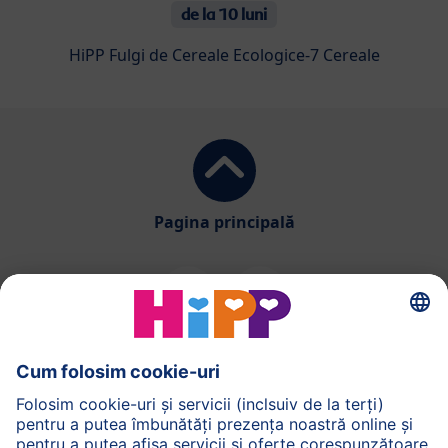
de la 10 luni
HiPP Fulgi de Cereale Ecologice-7 Cereale
Pagina principală
HiPP Alimentatia
HiPP Produse pentru copii
HiPP Ingrijirea pielii
HiPP Sarcina